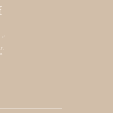
e
te!
an
ie